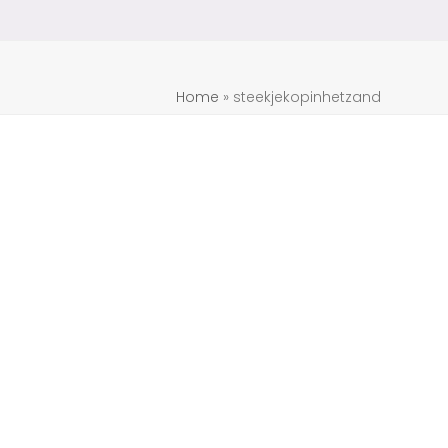
Home
»
steekjekopinhetzand